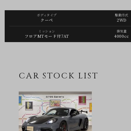
ボディタイプ
駆動方式
クーペ
2WD
ミッション
排気量
フロアMTモード付7AT
4000cc
CAR STOCK LIST