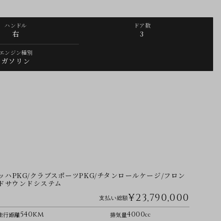
ハンドル
ドア数
右
3
エンジン種別
ガソリン
ヴァイザッハPKG/クラブスポーツPKG/チタンロールケージ/フロン
ンドサウンドシステム
¥23,790,000
支払い総額
540km
4000
走行距離
排気量
cc