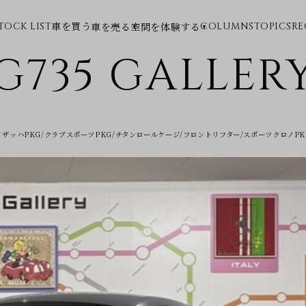
車を買う
車を売る
空間を体験する
TOCK LIST
COLUMNS
TOPICS
RE
G735 GALLER
m/ヴァイザッハPKG/クラブスポーツPKG/チタンロールケージ/フロントリフター/スポーツクロノ