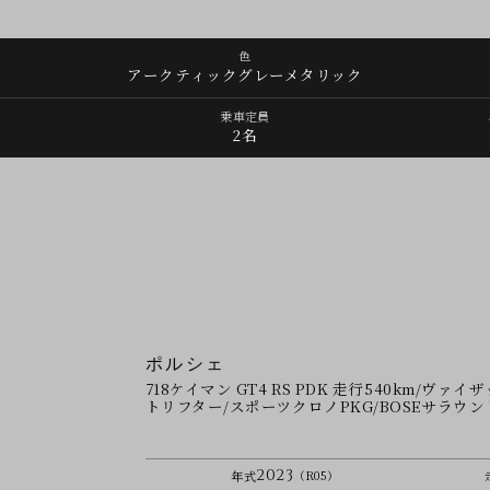
色
アークティックグレーメタリック
乗車定員
2名
ポルシェ
718ケイマン GT4 RS PDK 走行540km/
トリフター/スポーツクロノPKG/BOSEサラウ
2023
年式
（R05）