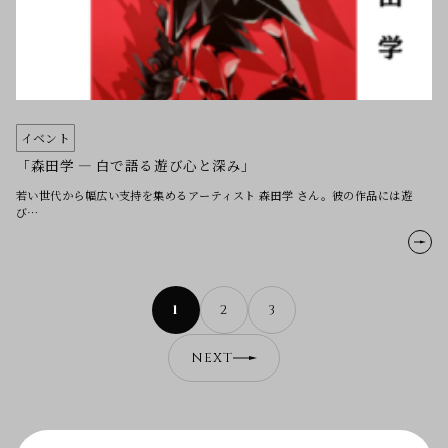
イベント
「森田学 — 白で語る遊び心と深み」
若い世代から幅広い支持を集めるアーティスト 森田学 さん。彼の作品には遊
び…
1
2
3
NEXT