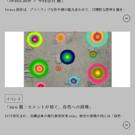
「Iwasa 鈴奈 × 中西悠月 展」
Iwasa 鈴奈は、プリミティブな形や線の組み合わせで、幻想的な世界を描き…
イベント
「miu 展：セメントが紡ぐ、自然への回帰」
1975年生まれ、兵庫出身の現代美術作家 miu。彼女の表現の核には「自然…