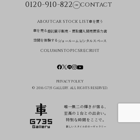
0120-910-822
CONTACT
車を買う
ABOUT
CAR STOCK LIST
車を売る
委託展示販売・買取
個人間売買協力店
空間を体験する
ショールーム
レンタルスペース
COLUMNS
TOPICS
RECRUIT
PRIVACY POLICY
© 2016 G735 GALLERY. ALL RIGHTS RESERVED.
唯一無二の輝きが宿る、
至高の１台との出会い。
特別な時間をここで。
新しいスタイルのカーギャラリー