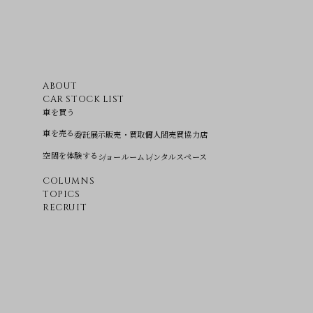
ABOUT
CAR STOCK LIST
車を買う
車を売る
委託展示販売・買取
個人間売買協力店
空間を体験する
ショールーム
レンタルスペース
COLUMNS
TOPICS
RECRUIT