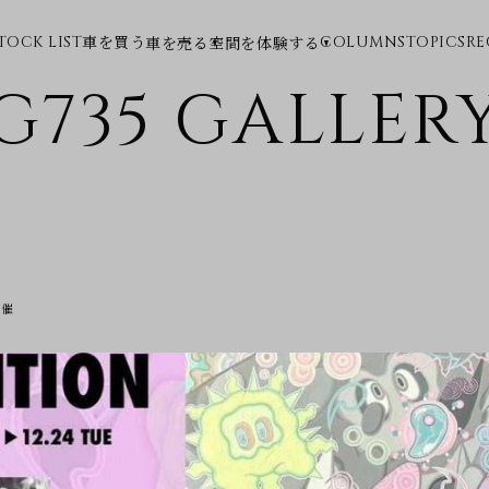
車を買う
車を売る
空間を体験する
TOCK LIST
COLUMNS
TOPICS
RE
G735 GALLER
開催