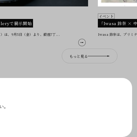
イベント
alleryで展示開始
「Iwasa 鈴奈 ×
は、9月5日（金）より、銀座7丁...
Iwasa 鈴奈は、プリ
もっと見る
い。