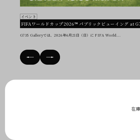
イベント
FIFAワールドカップ2026™ パブリックビューイング at G735
G735 Galleryでは、2026年6月21日（日）に FIFA World...
在